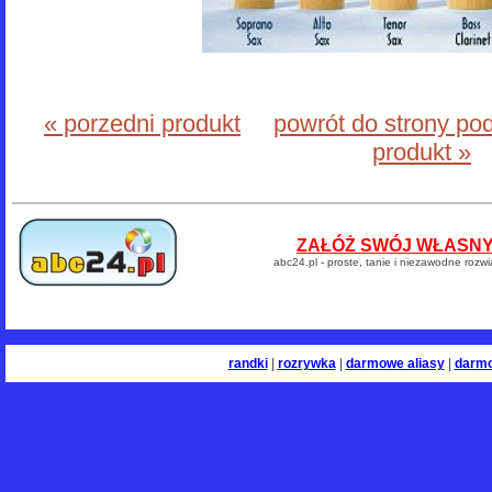
« porzedni produkt
powrót do strony po
produkt »
ZAŁÓŻ SWÓJ WŁASNY 
abc24.pl - proste, tanie i niezawodne rozw
randki
|
rozrywka
|
darmowe aliasy
|
darm