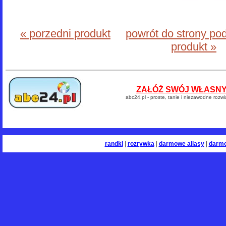
« porzedni produkt
powrót do strony po
produkt »
ZAŁÓŻ SWÓJ WŁASNY 
abc24.pl - proste, tanie i niezawodne rozw
randki
|
rozrywka
|
darmowe aliasy
|
darm