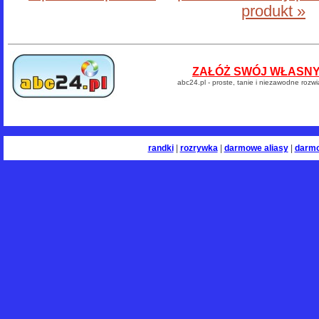
produkt »
ZAŁÓŻ SWÓJ WŁASNY 
abc24.pl - proste, tanie i niezawodne rozw
randki
|
rozrywka
|
darmowe aliasy
|
darm