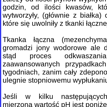
godzin, od ilości kwasów, kt
wytworzyły, (głównie z białka) 
które się uwolniły z tkanki łączne
Tkanka łączna (mezenchyma
gromadzi jony wodorowe ale d
stąd proces odkwaszan
zaawansowanych przypadkach
tygodniach, zanim cały zdepo
ulegnie stopniowemu wypłukani
Jeśli w kilku następującyc
mierzona wartość pH jest poniżej