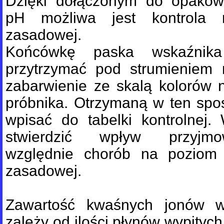
Dzięki dołączonym do opakow
pH możliwa jest kontrola 
zasadowej.
Końcówkę paska wskaźnika
przytrzymać pod strumieniem 
zabarwienie ze skalą kolorów 
próbnika. Otrzymaną w ten spo
wpisać do tabelki kontrolnej
stwierdzić wpływ przyjmo
względnie chorób na poziom
zasadowej.
Zawartość kwaśnych jonów 
zależy od ilości płynów wypitych