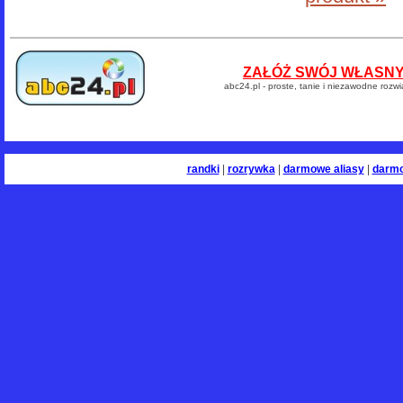
ZAŁÓŻ SWÓJ WŁASNY 
abc24.pl - proste, tanie i niezawodne rozw
randki
|
rozrywka
|
darmowe aliasy
|
darm