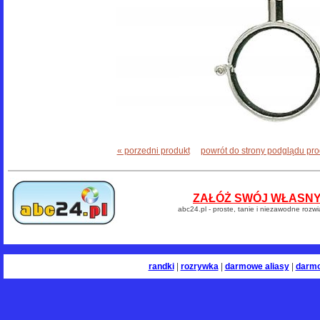
« porzedni produkt
powrót do strony podglądu pr
ZAŁÓŻ SWÓJ WŁASNY 
abc24.pl - proste, tanie i niezawodne rozw
randki
|
rozrywka
|
darmowe aliasy
|
darm