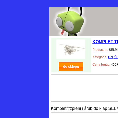
KOMPLET TR
Producent:
SELM
Kategoria:
CZĘŚC
Cena brutto:
400,
Komplet trzpieni i śrub do klap S