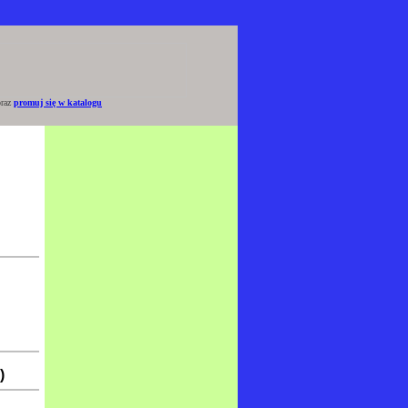
raz
promuj się w katalogu
)