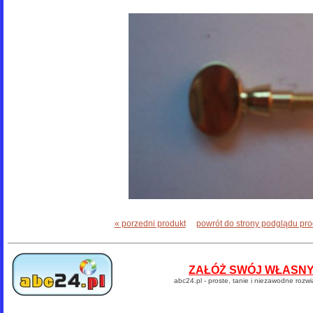
« porzedni produkt
powrót do strony podglądu pr
ZAŁÓŻ SWÓJ WŁASNY 
abc24.pl - proste, tanie i niezawodne rozw