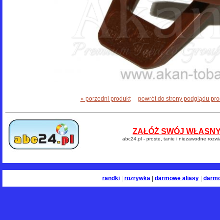
« porzedni produkt
powrót do strony podglądu pr
ZAŁÓŻ SWÓJ WŁASNY 
abc24.pl - proste, tanie i niezawodne rozw
randki
|
rozrywka
|
darmowe aliasy
|
darm